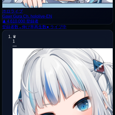
ホロライブ
Gawr Gura Ch. hololive-EN
♟
4,610,000
登録者
登録者数⌄
伸び率
再生数
● ライブ中
♛
1
—