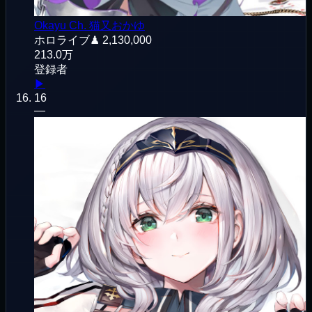
Okayu Ch. 猫又おかゆ
ホロライブ
♟
2,130,000
213.0万
登録者
▶
16
—