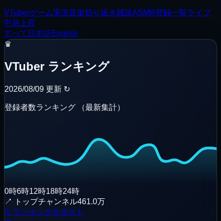
VTuber
ゲーム実況
音楽
切り抜き
雑談
ASMR
登録一覧
ライブ
中
急上昇
すべて
日本語
English
♛
VTuber ランキング
2026/08/09
更新
↻
登録者数ランキング
（
最新集計
）
0時
6時
12時
18時
24時
↗
トップチャンネル
461.0万
𝕏
ランキングをポスト