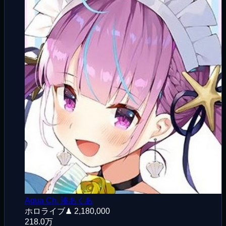
Aqua Ch. 湊あくあ
ホロライブ
♟
2,180,000
218.0万