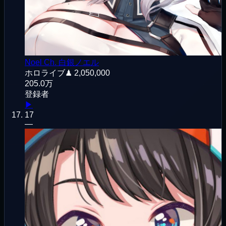
Noel Ch. 白銀ノエル
ホロライブ
♟
2,050,000
205.0万
登録者
▶
17
—