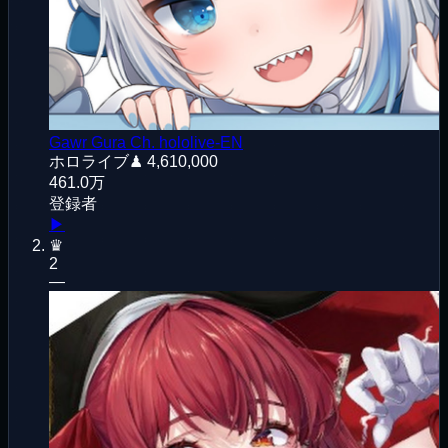
Gawr Gura Ch. hololive-EN
ホロライブ
♟
4,610,000
461.0万
登録者
▶
♛
2
—