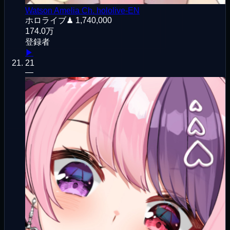
Watson Amelia Ch. hololive-EN
ホロライブ
♟
1,740,000
174.0万
登録者
▶
21
—