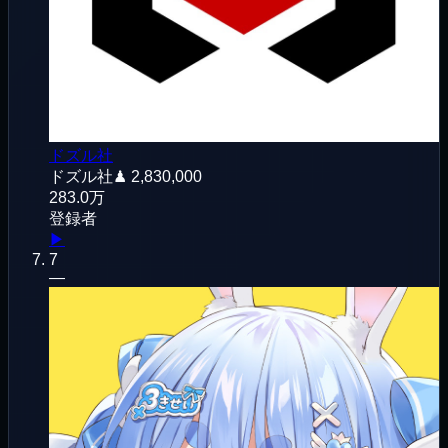
ドズル社
ドズル社
♟
2,830,000
283.0万
登録者
▶
7
—