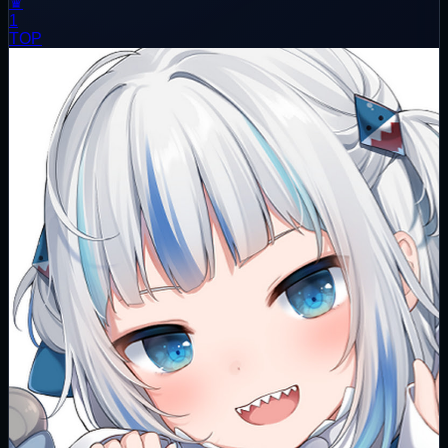
♛
1
TOP