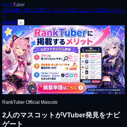
Rank
Tuber
登録者数
一覧
急上昇
ライブ中
カテゴリ
ニュース
比較
マイリス
ト
English
⌕
RankTuber Official Mascots
2人のマスコットがVTuber発見をナビ
ゲート