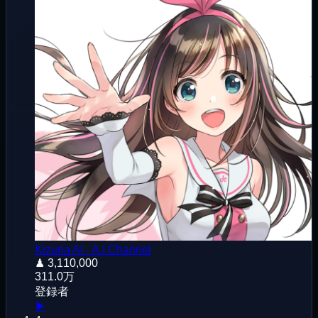
Kizuna AI - A.I.Channel
♟
3,110,000
311.0万
登録者
▶