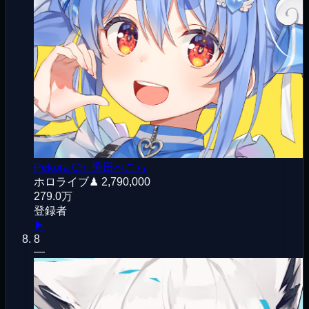
Pekora Ch. 兎田ぺこら
ホロライブ
♟
2,790,000
279.0万
登録者
▶
8
—