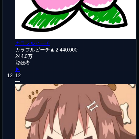
カラフルピーチ
カラフルピーチ
♟
2,440,000
244.0万
登録者
▶
12
—