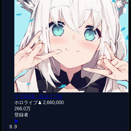
フブキCh。白上フブキ
ホロライブ
♟
2,660,000
266.0万
登録者
▶
9