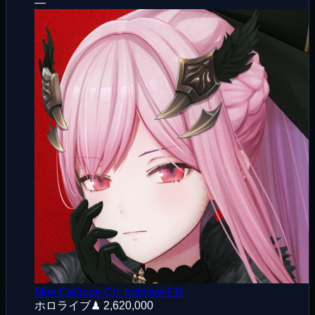
—
Mori Calliope Ch. hololive-EN
ホロライブ
♟
2,620,000