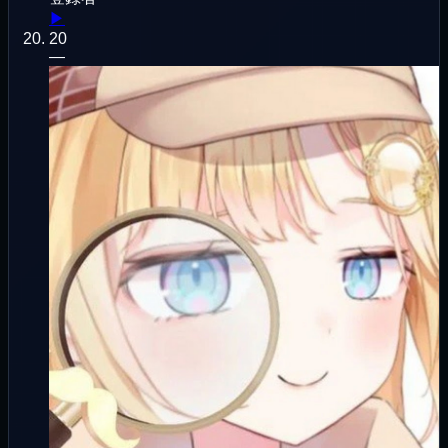
▶
20
—