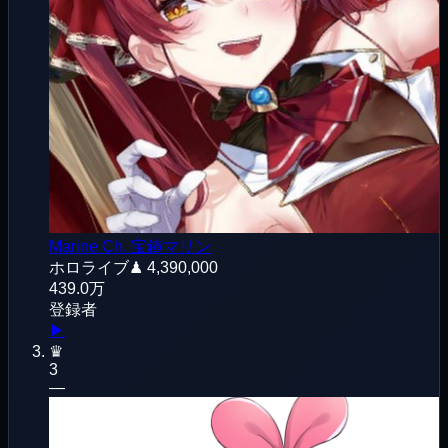
Marine Ch. 宝鐘マリン
ホロライブ
♟
4,390,000
439.0万
登録者
▶
♛
3
—