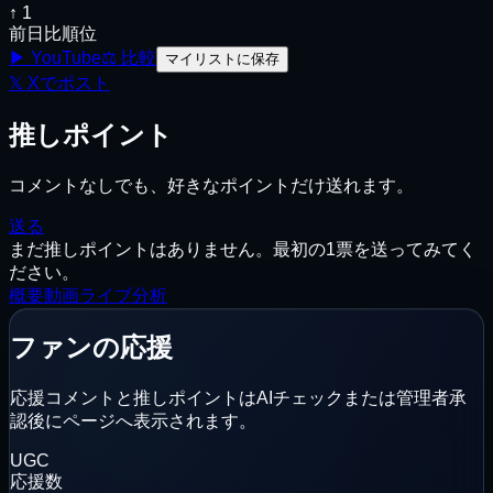
↑ 1
前日比順位
▶ YouTube
⚖
比較
マイリストに保存
𝕏
Xでポスト
推しポイント
コメントなしでも、好きなポイントだけ送れます。
送る
まだ推しポイントはありません。最初の1票を送ってみてく
ださい。
概要
動画
ライブ
分析
ファンの応援
応援コメントと推しポイントはAIチェックまたは管理者承
認後にページへ表示されます。
UGC
応援数