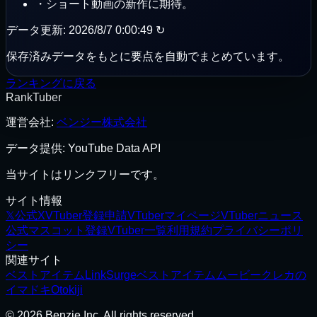
・
ショート動画の新作に期待。
データ更新
:
2026/8/7 0:00:49
↻
保存済みデータをもとに要点を自動でまとめています。
ランキングに戻る
RankTuber
運営会社
:
ベンジー株式会社
データ提供: YouTube Data API
当サイトはリンクフリーです。
サイト情報
𝕏
公式X
VTuber登録申請
VTuberマイページ
VTuberニュース
公式マスコット
登録VTuber一覧
利用規約
プライバシーポリ
シー
関連サイト
ベストアイテム
LinkSurge
ベストアイテムムービー
クレカの
イマドキ
Otokiji
© 2026 Benzie Inc. All rights reserved.