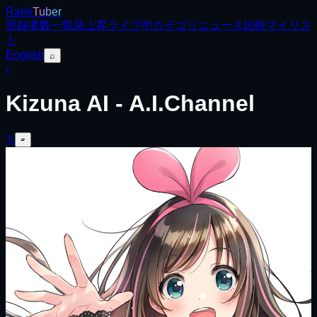
Rank
Tuber
登録者数
一覧
急上昇
ライブ中
カテゴリ
ニュース
比較
マイリス
ト
English
⌕
‹
Kizuna AI - A.I.Channel
𝕏
▱