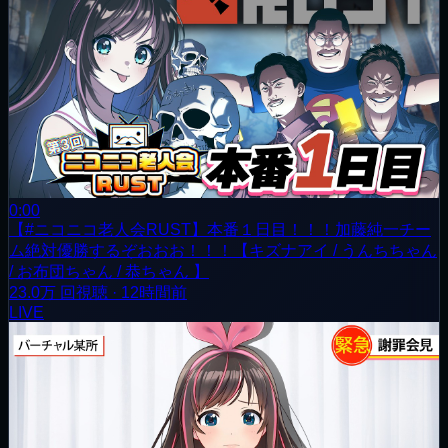
0:00
【#ニコニコ老人会RUST】本番１日目！！！加藤純一チー
ム絶対優勝するぞおおお！！！【キズナアイ / うんちちゃん
/ お布団ちゃん / 恭ちゃん 】
23.0万
回視聴
·
12時間前
LIVE