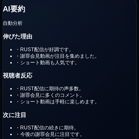
AI要約
自動分析
伸びた理由
・
RUST配信が好調です。
・
謝罪会見動画が注目を集めました。
・
ショート動画も人気です。
視聴者反応
・
RUST配信に期待の声多数。
・
謝罪会見に多くのコメント。
・
ショート動画は手軽に楽しめます。
次に注目
・
RUST配信の続きに期待。
・
今後の謝罪会見に注目です。