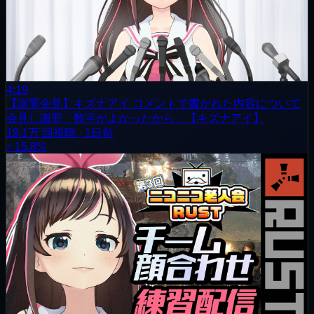
4:19
【謝罪会見】キズナアイ コメントで書かれた内容について
会見し謝罪「数字がよかったから」【キズナアイ】
19.1万
回視聴
·
1日前
↑ 15.8%