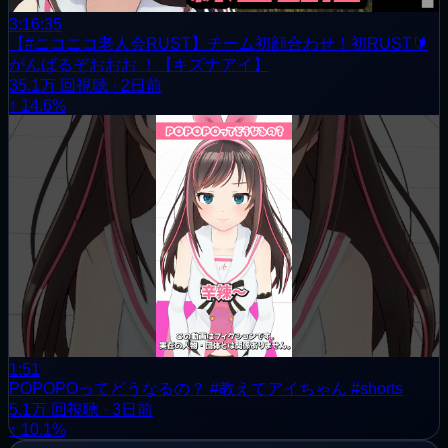
3:16:35
【#ニコニコ老人会RUST】チーム初顔合わせ！初RUST🔰
がんばるぞおおお ！【キズナアイ】
35.1万
回視聴
·
2日前
↑ 14.6%
1:51
POPOPOってどうなるの？ #教えてアイちゃん #shorts
5.1万
回視聴
·
3日前
↑ 10.1%