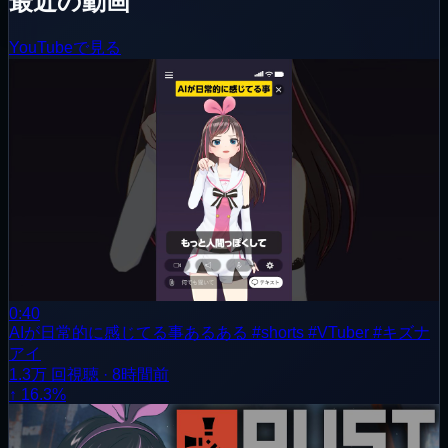
最近の動画
YouTubeで見る
0:40
AIが日常的に感じてる事あるある #shorts #VTuber #キズナ
アイ
1.3万
回視聴
·
8時間前
↑ 16.3%