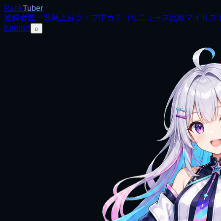
Rank
Tuber
登録者数
一覧
急上昇
ライブ中
カテゴリ
ニュース
比較
マイリス
English
⌕