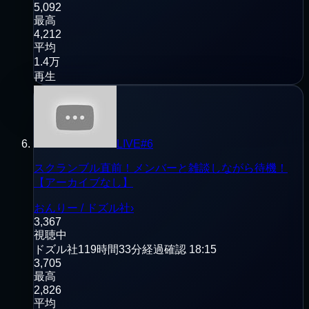
5,092
最高
4,212
平均
1.4万
再生
LIVE
#
6
スクランブル直前！メンバーと雑談しながら待機！
【アーカイブなし】
おんりー / ドズル社
›
3,367
視聴中
ドズル社
119時間33分経過
確認
18:15
3,705
最高
2,826
平均