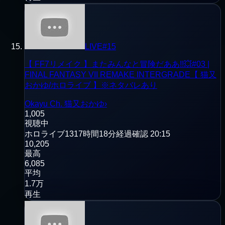
LIVE
#
15
【 FF7リメイク 】またみんなと冒険だああ!!💥#03 |
FINAL FANTASY VII REMAKE INTERGRADE【 猫又
おかゆ/ホロライブ 】※ネタバレあり
Okayu Ch. 猫又おかゆ
›
1,005
視聴中
ホロライブ
1317時間18分経過
確認
20:15
10,205
最高
6,085
平均
1.7万
再生