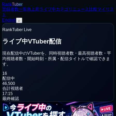
Rank
Tuber
登録者数
一覧
急上昇
ライブ中
カテゴリ
ニュース
比較
マイリス
ト
English
⌕
RankTuber Live
ライブ中VTuber配信
現在配信中のVTuberを、同時視聴者数・最高視聴者数・平
均視聴者数・開始時刻・所属・配信タイトルで確認できま
す。
16
配信中
46,500
合計視聴者
17:15
最終確認