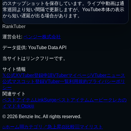
のスナップショットを保存しています。ライブ中動画は通
常巡回より短い間隔で更新しますが、YouTube本体の表示
から短い遅延が出る場合があります。
RankTuber
運営会社
:
ベンジー株式会社
データ提供: YouTube Data API
当サイトはリンクフリーです。
サイト情報
𝕏
公式X
VTuber登録申請
VTuberマイページ
VTuberニュース
公式マスコット
登録VTuber一覧
利用規約
プライバシーポリ
シー
関連サイト
ベストアイテム
LinkSurge
ベストアイテムムービー
クレカの
イマドキ
Otokiji
© 2026 Benzie Inc. All rights reserved.
⌂
ホーム
▦
カテゴリ
↗
急上昇
⚖
比較
▤
マイリスト