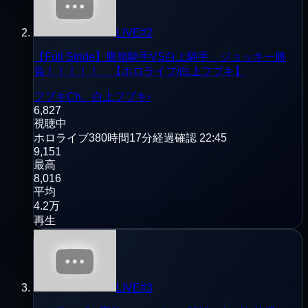
LIVE
#
2
【Full Stride】鷹嶺騎手VS白上騎手 ジョッキー勝
負！！！！！ 【ホロライブ/白上フブキ】
フブキCh。白上フブキ
›
6,827
視聴中
ホロライブ
380時間17分経過
確認
22:45
9,151
最高
8,016
平均
4.2万
再生
LIVE
#
3