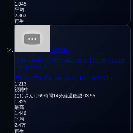
1,045
平均
2,863
再生
LIVE
#
14
【 VCR RUST 】SAY16💀AK釣る【アルス・アルマ
ル/にじさんじ】
アルス・アルマル -ars almal- 【にじさんじ】
›
1,213
視聴中
にじさんじ
69時間14分経過
確認
03:55
1,825
最高
1,446
平均
2.4万
再生