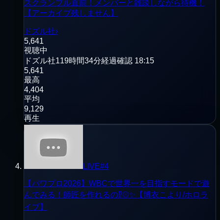
スクランブル直前！メンバーと雑談しながら待機！
【アーカイブ残しません】
ドズル社
›
5,641
視聴中
ドズル社
119時間34分経過
確認
18:15
5,641
最高
4,404
平均
9,129
再生
LIVE
#
4
【パワプロ2026】WBCで世界一を目指すモードで遊
んでみる！師匠を作れるの⁉⚾✨【博衣こより/ホロラ
イブ】