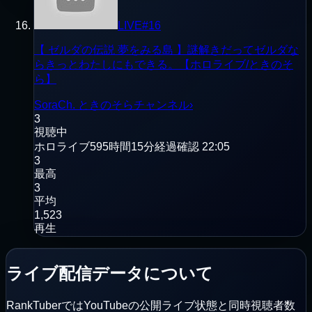
LIVE
#
16
【 ゼルダの伝説 夢をみる島 】謎解きだってゼルダな
らきっとわたしにもできる。【ホロライブ/ときのそ
ら】
SoraCh. ときのそらチャンネル
›
3
視聴中
ホロライブ
595時間15分経過
確認
22:05
3
最高
3
平均
1,523
再生
ライブ配信データについて
RankTuberではYouTubeの公開ライブ状態と同時視聴者数