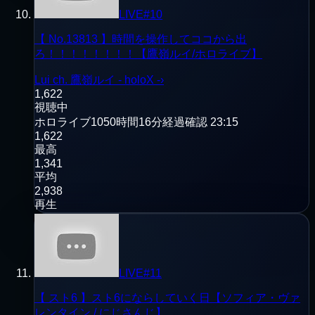
LIVE
#
10
【 No.13813 】時間を操作してココから出
ろ！！！！！！！！【鷹嶺ルイ/ホロライブ】
Lui ch. 鷹嶺ルイ - holoX -
›
1,622
視聴中
ホロライブ
1050時間16分経過
確認
23:15
1,622
最高
1,341
平均
2,938
再生
LIVE
#
11
【 スト6 】スト6にならしていく日【ソフィア・ヴァ
レンタイン / にじさんじ】