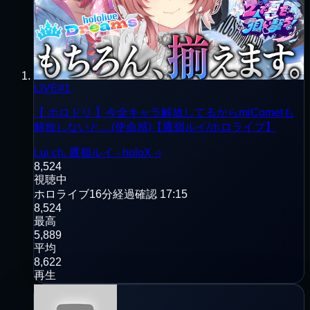
LIVE
#
1
【 ホロドリ 】今全キャラ解放してるからmiCometも
解放しないと…(使命感)【鷹嶺ルイ/ホロライブ】
Lui ch. 鷹嶺ルイ - holoX -
›
8,524
視聴中
ホロライブ
16分経過
確認
17:15
8,524
最高
5,889
平均
8,622
再生