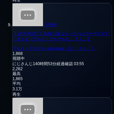
LIVE
#
9
【 VCR RUST 】SAY14💀ジャックハンマーでﾄﾞﾄﾞﾄﾞ
ﾄﾞすんぞ【アルス・アルマル/にじさんじ】
アルス・アルマル -ars almal- 【にじさんじ】
›
1,868
視聴中
にじさんじ
140時間53分経過
確認
03:55
2,262
最高
1,865
平均
3.1万
再生