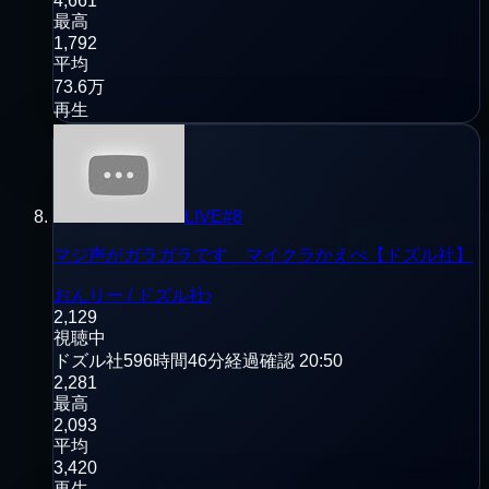
4,661
最高
1,792
平均
73.6万
再生
LIVE
#
8
マジ声がガラガラです マイクラかえぺ【ドズル社】
おんりー / ドズル社
›
2,129
視聴中
ドズル社
596時間46分経過
確認
20:50
2,281
最高
2,093
平均
3,420
再生