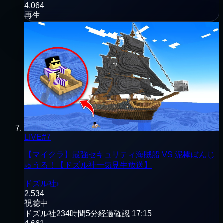
4,064
再生
LIVE
#
7
【マイクラ】最強セキュリティ海賊船 VS 泥棒ぼんじ
ゅうる！【ドズル社一気見生放送】
ドズル社
›
2,534
視聴中
ドズル社
234時間5分経過
確認
17:15