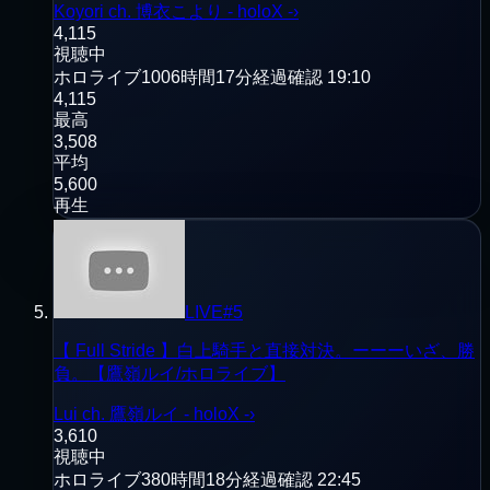
Koyori ch. 博衣こより - holoX -
›
4,115
視聴中
ホロライブ
1006時間17分経過
確認
19:10
4,115
最高
3,508
平均
5,600
再生
LIVE
#
5
【 Full Stride 】白上騎手と直接対決。ーーーいざ、勝
負。【鷹嶺ルイ/ホロライブ】
Lui ch. 鷹嶺ルイ - holoX -
›
3,610
視聴中
ホロライブ
380時間18分経過
確認
22:45