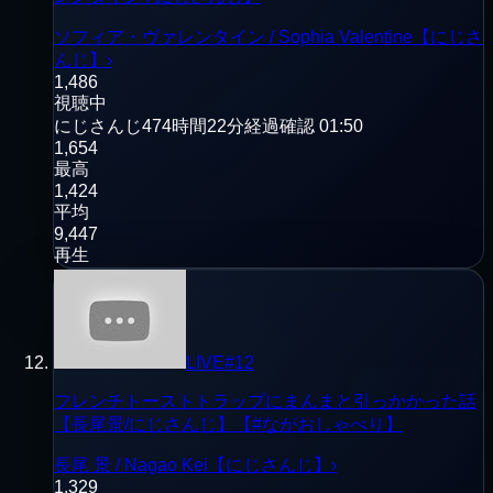
ソフィア・ヴァレンタイン / Sophia Valentine【にじさ
んじ】
›
1,486
視聴中
にじさんじ
474時間22分経過
確認
01:50
1,654
最高
1,424
平均
9,447
再生
LIVE
#
12
フレンチトーストトラップにまんまと引っかかった話
【長尾景/にじさんじ】【#ながおしゃべり】
長尾 景 / Nagao Kei【にじさんじ】
›
1,329