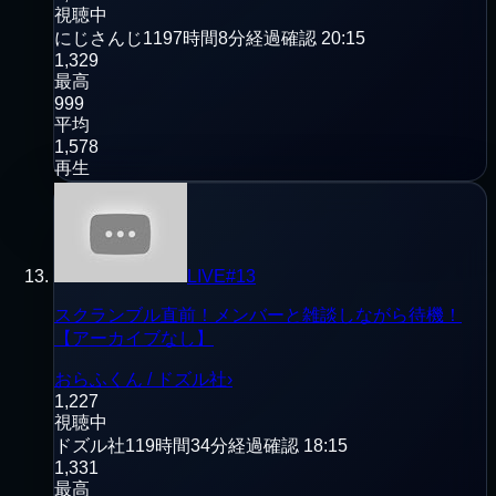
視聴中
にじさんじ
1197時間8分経過
確認
20:15
1,329
最高
999
平均
1,578
再生
LIVE
#
13
スクランブル直前！メンバーと雑談しながら待機！
【アーカイブなし】
おらふくん / ドズル社
›
1,227
視聴中
ドズル社
119時間34分経過
確認
18:15
1,331
最高