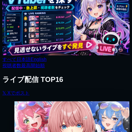
すべて
日本語
English
視聴者数
最高
開始順
ライブ配信 TOP16
𝕏
Xでポスト