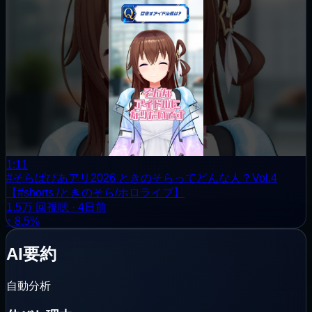
1:11
#そらぱぴあアリ2026 ときのそらってどんな人？Vol.4
【#shorts /ときのそら/ホロライブ】
1.5万
回視聴
·
4日前
↑ 8.5%
AI要約
自動分析