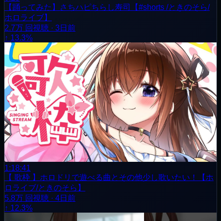
【踊ってみた】さちハピちらし寿司【#shorts /ときのそら/
ホロライブ】
2.7万
回視聴
·
3日前
↑ 13.3%
1:18:41
【 歌枠 】ホロドリで遊べる曲とその他少し歌いたい！【ホ
ロライブ/ときのそら】
5.8万
回視聴
·
4日前
↑ 12.3%