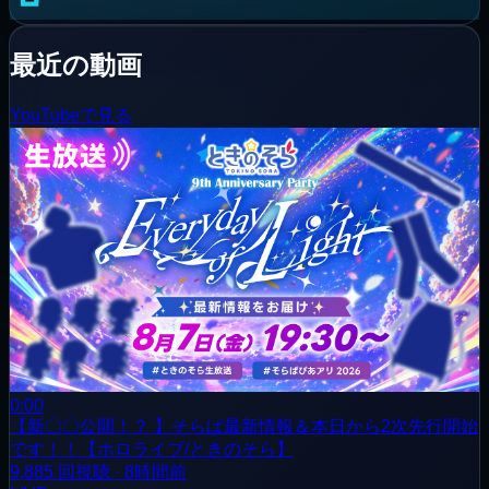
最近の動画
YouTubeで見る
0:00
【新〇〇公開！？ 】そらぱ最新情報＆本日から2次先行開始
です！！【ホロライブ/ときのそら】
9,885
回視聴
·
8時間前