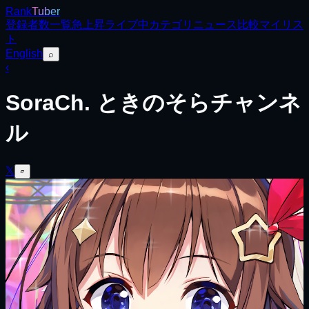
Rank
Tuber
登録者数
一覧
急上昇
ライブ中
カテゴリ
ニュース
比較
マイリス
ト
English
⌕
‹
SoraCh. ときのそらチャンネ
ル
𝕏
▱