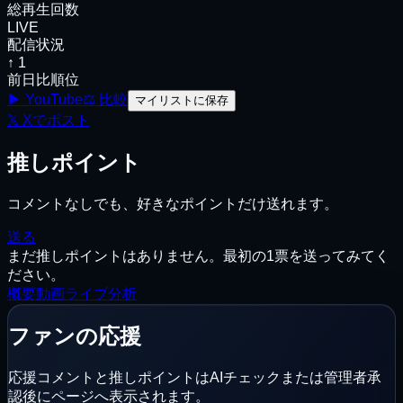
総再生回数
LIVE
配信状況
↑ 1
前日比順位
▶ YouTube
⚖
比較
マイリストに保存
𝕏
Xでポスト
推しポイント
コメントなしでも、好きなポイントだけ送れます。
送る
まだ推しポイントはありません。最初の1票を送ってみてく
ださい。
概要
動画
ライブ
分析
ファンの応援
応援コメントと推しポイントはAIチェックまたは管理者承
認後にページへ表示されます。