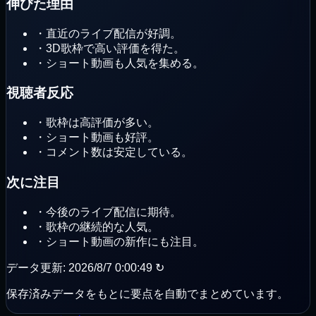
伸びた理由
・
直近のライブ配信が好調。
・
3D歌枠で高い評価を得た。
・
ショート動画も人気を集める。
視聴者反応
・
歌枠は高評価が多い。
・
ショート動画も好評。
・
コメント数は安定している。
次に注目
・
今後のライブ配信に期待。
・
歌枠の継続的な人気。
・
ショート動画の新作にも注目。
データ更新
:
2026/8/7 0:00:49
↻
保存済みデータをもとに要点を自動でまとめています。