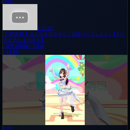
LIVE
1:02:25
【 3D歌枠 】そらリオカラオケ！全部パーフェクト♪【ホロ
ライブ/ときのそら】
1.9万
回視聴
·
2日前
↑ 14.9%
0:25