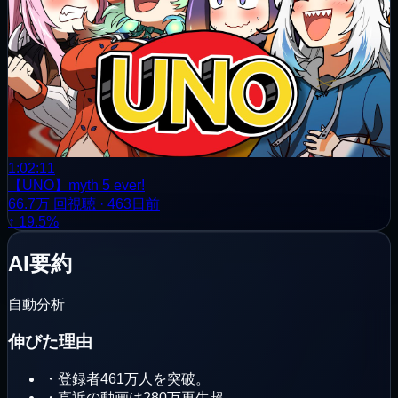
1:02:11
【UNO】myth 5 ever!
66.7万
回視聴
·
463日前
↑ 19.5%
AI要約
自動分析
伸びた理由
・
登録者461万人を突破。
・
直近の動画は280万再生超。