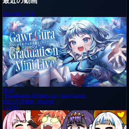
最近の動画
YouTubeで見る
26:19
【Graduation 3D Mini Live - Gawr Gura】
280.1万
回視聴
·
463日前
↑ 23.3%