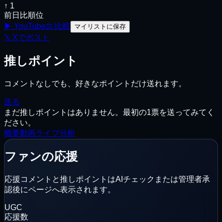
↑ 1
前日比順位
▶ YouTube
⚖
比較
マイリストに保存
𝕏
Xでポスト
推しポイント
コメントなしでも、好きなポイントだけ送れます。
送る
まだ推しポイントはありません。最初の1票を送ってみてく
ださい。
概要
動画
ライブ
分析
ファンの応援
応援コメントと推しポイントはAIチェックまたは管理者承
認後にページへ表示されます。
UGC
応援数