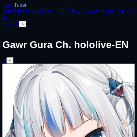
Rank
Tuber
登録者数
一覧
急上昇
ライブ中
カテゴリ
ニュース
比較
マイリス
ト
English
⌕
‹
Gawr Gura Ch. hololive-EN
𝕏
▱