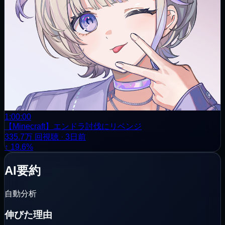
1:00:00
【Minecraft】エンドラ討伐にリベンジ
335.7万
回視聴
·
3日前
↑ 19.6%
AI要約
自動分析
伸びた理由