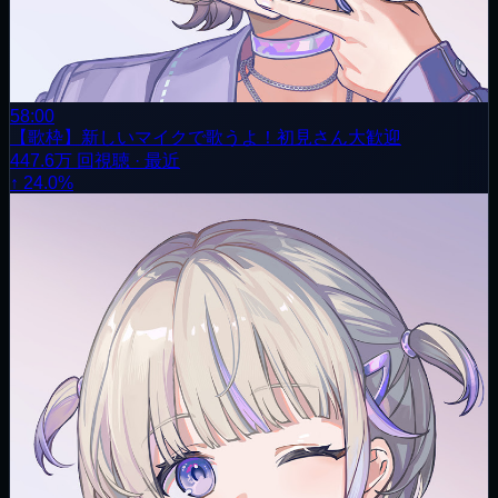
58:00
【歌枠】新しいマイクで歌うよ！初見さん大歓迎
447.6万
回視聴
·
最近
↑ 24.0%