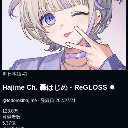
♛
日本語
#1
Hajime Ch. 轟はじめ ‐ ReGLOSS
✹
@todorokihajime
· 登録日
2023/7/21
123.0万
登録者数
5.37億