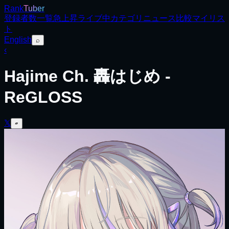
Rank
Tuber
登録者数
一覧
急上昇
ライブ中
カテゴリ
ニュース
比較
マイリス
ト
English
⌕
‹
Hajime Ch. 轟はじめ ‐
ReGLOSS
𝕏
▱