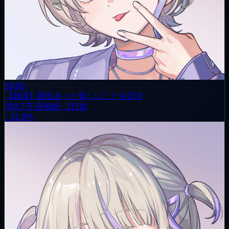
59:00
【雑談】最近あった楽しいことを話す
383.7万
回視聴
·
2日前
↑ 21.8%