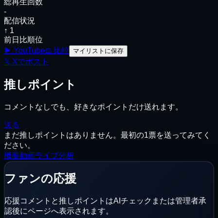
総再生回数
-
配信状況
↑ 1
前日比順位
▶ YouTube
⚖
比較
マイリストに保存
𝕏
Xでポスト
推しポイント
コメントなしでも、好きなポイントだけ送れます。
送る
まだ推しポイントはありません。最初の1票を送ってみてく
ださい。
概要
動画
ライブ
分析
ファンの応援
応援コメントと推しポイントはAIチェックまたは管理者承
認後にページへ表示されます。